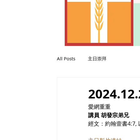
All Posts
主日崇拜
2024.12.
愛網重重
講員 胡發宗弟兄
經文：約翰壹書4:7, 以