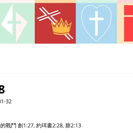
8
-32 
 創1:27, 約珥書2:28, 腓2:13