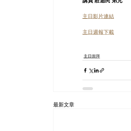
講員 莊迺民 弟兄
主日影片連結
主日週報下載
主日崇拜
最新文章