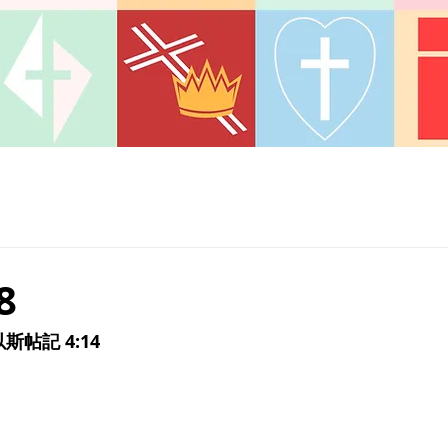
8
斯帖記 4:14